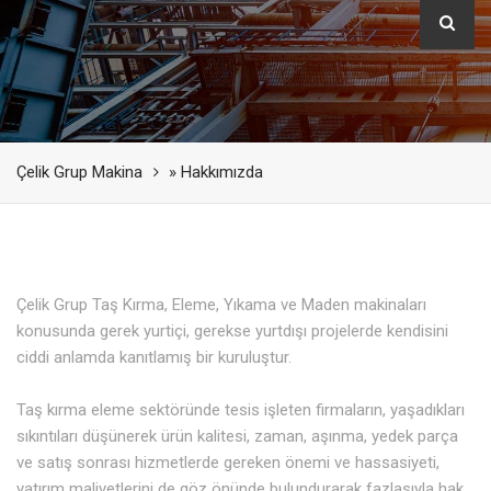
Çelik Grup Makina
» Hakkımızda
Çelik Grup Taş Kırma, Eleme, Yıkama ve Maden makinaları
konusunda gerek yurtiçi, gerekse yurtdışı projelerde kendisini
ciddi anlamda kanıtlamış bir kuruluştur.
Taş kırma eleme sektöründe tesis işleten firmaların, yaşadıkları
sıkıntıları düşünerek ürün kalitesi, zaman, aşınma, yedek parça
ve satış sonrası hizmetlerde gereken önemi ve hassasiyeti,
yatırım maliyetlerini de göz önünde bulundurarak fazlasıyla hak