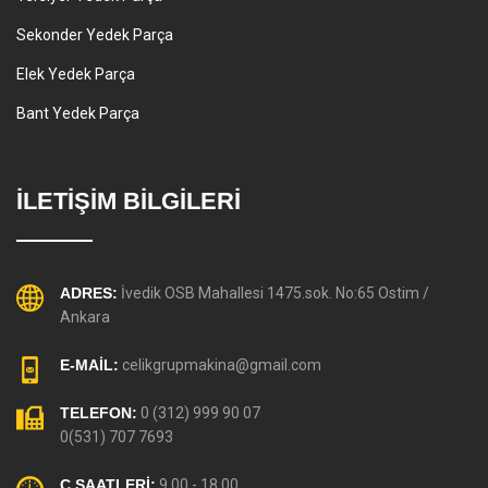
Sekonder Yedek Parça
Elek Yedek Parça
Bant Yedek Parça
İLETİŞİM BİLGİLERİ
ADRES:
İvedik OSB Mahallesi 1475.sok. No:65 Ostim /
Ankara
E-MAİL:
celikgrupmakina@gmail.com
TELEFON:
0 (312) 999 90 07
0(531) 707 7693
Ç.SAATLERİ:
9.00 - 18.00