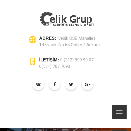
ADRES:
İvedik OSB Mahallesi
1475.sok. No:65 Ostim / Ankara
İLETİŞİM:
0 (312) 999 90 07
0(531) 707 7693