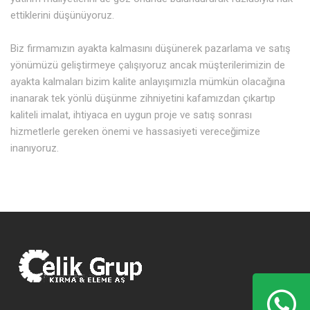
ettiklerini düşünüyoruz.
Biz firmamızın ayakta kalmasını düşünerek pazarlama ve satış
yönümüzü geliştirmeye çalışıyoruz ancak müşterilerimizin de
ayakta kalmaları bizim kalite anlayışımızla mümkün olacağına
inanarak tek yönlü düşünme zihniyetini kafamızdan çıkartıp
kaliteli imalat, ihtiyaca en uygun proje ve satış sonrası
hizmetlerle gereken önemi ve hassasiyeti vereceğimize
inanıyoruz.