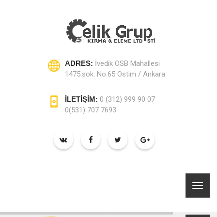
ADRES:
İvedik OSB Mahallesi
1475.sok. No:65 Ostim / Ankara
İLETİŞİM:
0 (312) 999 90 07
0(531) 707 7693