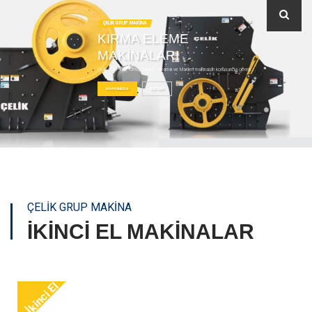
ÇELİK GRUP MAKİNA
KIRMA ELEME
MAKİNALARI
Çelik Grup Taş Kırma, Eleme, Yıkama ve Maden makinaları konusunda gerek...
HAKKIMIZDA
İLETİŞİM
ÇELİK GRUP MAKİNA
İKİNCİ EL MAKİNALAR
İkinci El